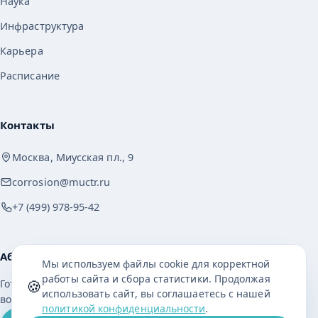
Наука
Инфраструктура
Карьера
Расписание
Контакты
Москва, Миусская пл., 9
corrosion@muctr.ru
+7 (499) 978-95-42
Абитуриенту
Мы используем файлы cookie для корректной
работы сайта и сбора статистики. Продолжая
🍪
Готовы учиться с удовольствием и получить
использовать сайт, вы соглашаетесь с нашей
востребованную профессию?
политикой конфиденциальности
.