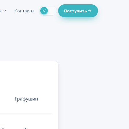
ра
Контакты
Поступить
с
Графушин