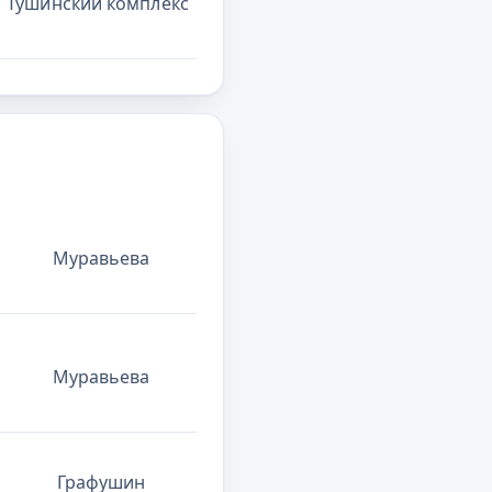
Тушинский комплекс
с
Муравьева
с
Муравьева
с
Графушин