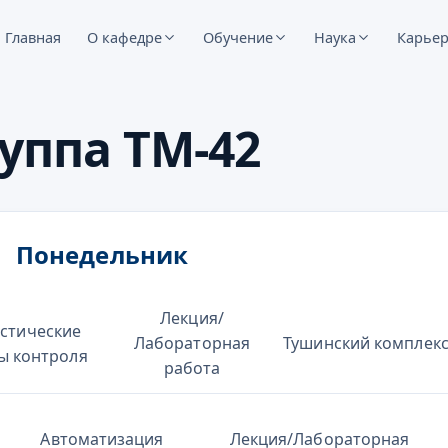
Главная
О кафедре
Обучение
Наука
Карье
уппа ТМ-42
Понедельник
Лекция/
стические
Лабораторная
Тушинский комплек
ы контроля
работа
Автоматизация
Лекция/Лабораторная