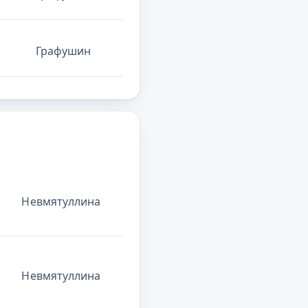
с
Графушин
Невмятуллина
Невмятуллина