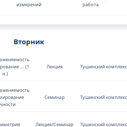
измерений
работа
Вторник
аменяемость
рование … (1
Лекция
Тушинский комплек
н.)
аменяемость
мирование
Семинар
Тушинский комплек
чности
лиметрия
Лекция/Семинар
Тушинский комплек